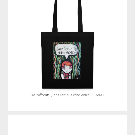
Bio-Stoffbeutel „Janz Berlin is eene Wolke“ – 15,99 €