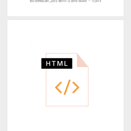
Bio-Stoffbeutel „Janz Berlin is eene Wolke“ – 15,99 €