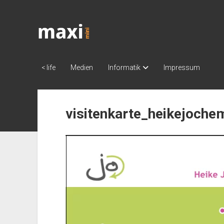
Katja
Maximini
|
work
< life
Medien
Informatik
Impressum
visitenkarte_heikejoche