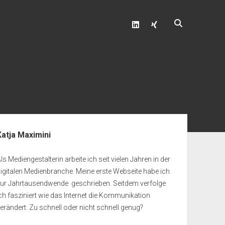
linkedin
xing
enleiste
Katja Maximini
ls Mediengestalterin arbeite ich seit vielen Jahren in der
igitalen Medienbranche. Meine erste Webseite habe ich
zur Jahrtausendwende geschrieben. Seitdem verfolge
ch fasziniert wie das Internet die Kommunikation
erändert. Zu schnell oder nicht schnell genug?