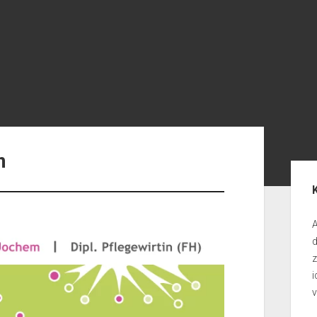
m
Seit
A
d
i
v