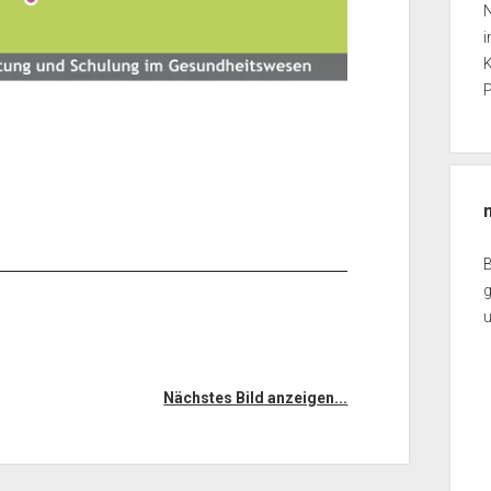
N
i
K
P
g
Nächstes Bild anzeigen...