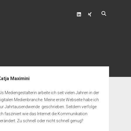
linkedin
xing
enleiste
Katja Maximini
ls Mediengestalterin arbeite ich seit vielen Jahren in der
igitalen Medienbranche. Meine erste Webseite habe ich
zur Jahrtausendwende geschrieben. Seitdem verfolge
ch fasziniert wie das Internet die Kommunikation
erändert. Zu schnell oder nicht schnell genug?