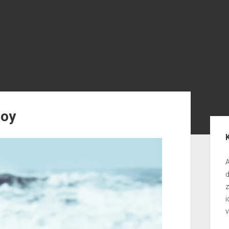
oy
Seit
A
d
i
v