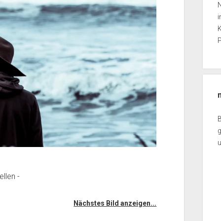
N
i
K
P
g
llen -
Nächstes Bild anzeigen...