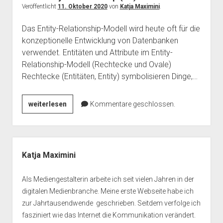
Veröffentlicht
11. Oktober 2020
von
Katja Maximini
.
Das Entity-Relationship-Modell wird heute oft für die
konzeptionelle Entwicklung von Datenbanken
verwendet. Entitäten und Attribute im Entity-
Relationship-Modell (Rechtecke und Ovale)
Rechtecke (Entitäten, Entity) symbolisieren Dinge,…
Das
weiterlesen
Kommentare geschlossen.
Entity-
Relationship
(ER)
Seitenleiste
–
Katja Maximini
Modell
Als Mediengestalterin arbeite ich seit vielen Jahren in der
digitalen Medienbranche. Meine erste Webseite habe ich
zur Jahrtausendwende geschrieben. Seitdem verfolge ich
fasziniert wie das Internet die Kommunikation verändert.