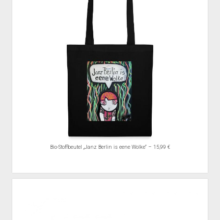
Bio-Stoffbeutel „Janz Berlin is eene Wolke“ – 15,99 €