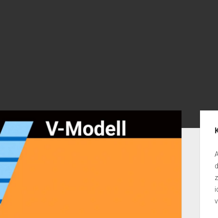
Seit
A
d
i
v