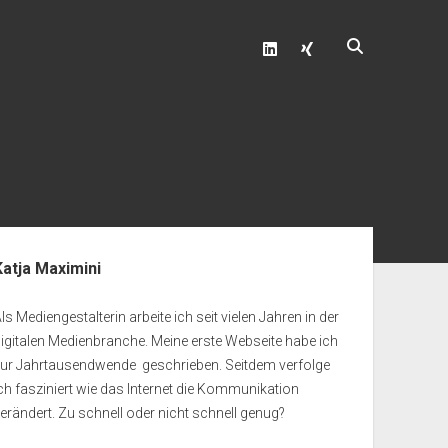
linkedin
xing
enleiste
Katja Maximini
ls Mediengestalterin arbeite ich seit vielen Jahren in der
igitalen Medienbranche. Meine erste Webseite habe ich
zur Jahrtausendwende geschrieben. Seitdem verfolge
ch fasziniert wie das Internet die Kommunikation
erändert. Zu schnell oder nicht schnell genug?