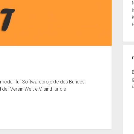
N
i
K
P
g
modell für Softwareprojekte des Bundes.
er Verein Weit e.V. sind für die