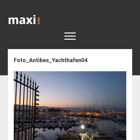
Katja
Maximini
open
menu
Foto_Antibes_Yachthafen04
< work
Berlin
Reisen
Kunst
open
Geschichte
dropdown
Geschichte der Stadt Berlin
Impressum
menu