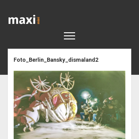
Katja
Maximini
open
menu
Foto_Berlin_Bansky_dismaland2
< work
Berlin
Reisen
Kunst
open
Geschichte
dropdown
Geschichte der Stadt Berlin
Impressum
menu