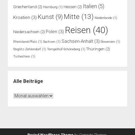
Italien
(5)
Griechenland
(2)
Hessen
(2)
Hamburg
(1)
Mitte
(13)
Kunst
(9)
Kroatien
(3)
Niederlande
(1)
Reisen
(40)
Polen
(3)
Niedersachsen
(2)
Sachsen-Anhalt
(3)
Rheinland-Pfalz
(1)
Sachsen
(1)
Slowenien
(1)
Thüringen
(2)
Steglitz-Zehlendorf
(1)
Tempelhof-Schöneberg
(1)
Tschechien
(1)
Alle Beiträge
Alle
Beiträge
Period WordPress Theme
by Compete Themes.