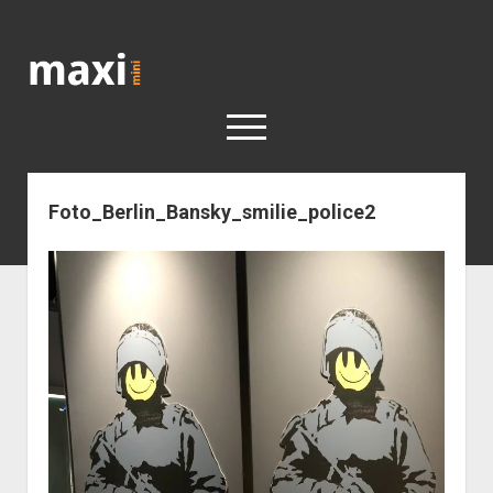
Katja
Maximini
open
menu
Foto_Berlin_Bansky_smilie_police2
< work
Berlin
Reisen
Kunst
open
Geschichte
dropdown
Geschichte der Stadt Berlin
Impressum
menu