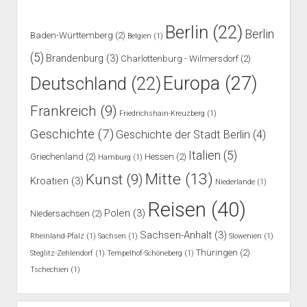
Berlin
(22)
Berlin
Baden-Württemberg
(2)
Belgien
(1)
(5)
Brandenburg
(3)
Charlottenburg - Wilmersdorf
(2)
Europa
(27)
Deutschland
(22)
Frankreich
(9)
Friedrichshain-Kreuzberg
(1)
Geschichte
(7)
Geschichte der Stadt Berlin
(4)
Italien
(5)
Griechenland
(2)
Hessen
(2)
Hamburg
(1)
Mitte
(13)
Kunst
(9)
Kroatien
(3)
Niederlande
(1)
Reisen
(40)
Polen
(3)
Niedersachsen
(2)
Sachsen-Anhalt
(3)
Rheinland-Pfalz
(1)
Sachsen
(1)
Slowenien
(1)
Thüringen
(2)
Steglitz-Zehlendorf
(1)
Tempelhof-Schöneberg
(1)
Tschechien
(1)