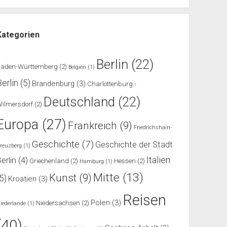
Kategorien
Berlin
(22)
Baden-Württemberg
(2)
Belgien
(1)
Berlin
(5)
Brandenburg
(3)
Charlottenburg -
Deutschland
(22)
ilmersdorf
(2)
Europa
(27)
Frankreich
(9)
Friedrichshain-
Geschichte
(7)
Geschichte der Stadt
reuzberg
(1)
Italien
erlin
(4)
Griechenland
(2)
Hessen
(2)
Hamburg
(1)
Mitte
(13)
Kunst
(9)
(5)
Kroatien
(3)
Reisen
Polen
(3)
Niedersachsen
(2)
iederlande
(1)
(40)