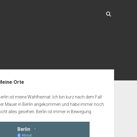
enleiste
Meine Orte
erlin ist meine Wahlheimat. Ich bin kurz nach dem Fall
der Mauer in Berlin angekommen und habe immer noch
icht alles gesehen. Berlin ist immer in Bewegung.