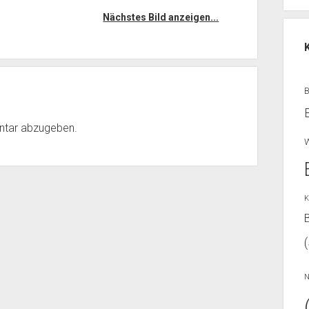
Nächstes Bild anzeigen...
ntar abzugeben.
W
K
B
N