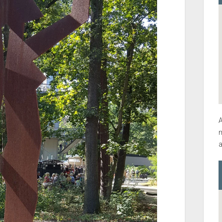
A
m
a