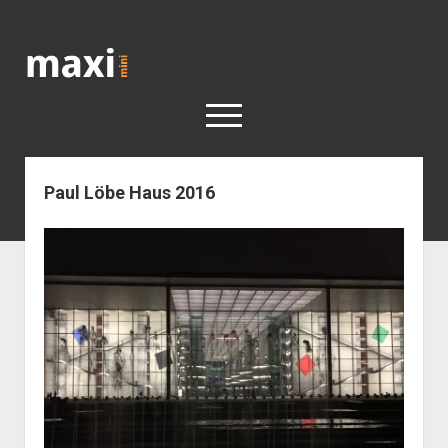
Katja
Maximini
open
menu
Paul Löbe Haus 2016
< work
Berlin
Reisen
Kunst
open
Geschichte
dropdown
Geschichte der Stadt Berlin
Impressum
menu