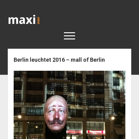
Katja
Maximini
open
menu
Berlin leuchtet 2016 – mall of Berlin
< work
Berlin
Reisen
Kunst
open
Geschichte
dropdown
Geschichte der Stadt Berlin
Impressum
menu