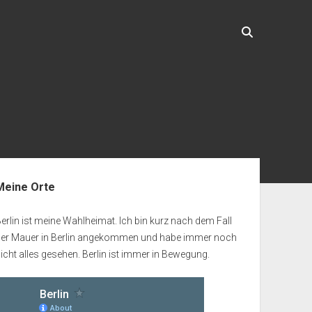
enleiste
Meine Orte
erlin ist meine Wahlheimat. Ich bin kurz nach dem Fall
der Mauer in Berlin angekommen und habe immer noch
icht alles gesehen. Berlin ist immer in Bewegung.