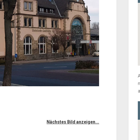
A
m
a
Nächstes Bild anzeigen...