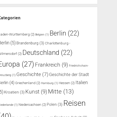
Kategorien
Berlin
(22)
Baden-Württemberg
(2)
Belgien
(1)
Berlin
(5)
Brandenburg
(3)
Charlottenburg -
Deutschland
(22)
ilmersdorf
(2)
Europa
(27)
Frankreich
(9)
Friedrichshain-
Geschichte
(7)
Geschichte der Stadt
reuzberg
(1)
Italien
erlin
(4)
Griechenland
(2)
Hessen
(2)
Hamburg
(1)
Mitte
(13)
Kunst
(9)
(5)
Kroatien
(3)
Reisen
Polen
(3)
Niedersachsen
(2)
iederlande
(1)
(40)