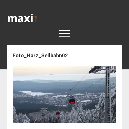
Katja
Maximini
open
menu
Foto_Harz_Seilbahn02
< work
Berlin
Reisen
Kunst
open
Geschichte
dropdown
Geschichte der Stadt Berlin
Impressum
menu