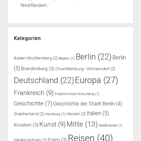
Westflandern
Kategorien
Berlin
(22)
Berlin
Baden-Württemberg
(2)
Belgien
(1)
(5)
Brandenburg
(3)
Charlottenburg - Wilmersdorf
(2)
Europa
(27)
Deutschland
(22)
Frankreich
(9)
Friedrichshain-Kreuzberg
(1)
Geschichte
(7)
Geschichte der Stadt Berlin
(4)
Italien
(5)
Griechenland
(2)
Hessen
(2)
Hamburg
(1)
Mitte
(13)
Kunst
(9)
Kroatien
(3)
Niederlande
(1)
Reisen
(40)
Polen
(3)
Niedersachsen
(2)