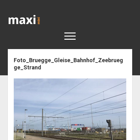
Katja
Maximini
open
menu
Foto_Bruegge_Gleise_Bahnhof_Zeebrueg
< work
ge_Strand
Berlin
Reisen
Kunst
open
Geschichte
dropdown
Geschichte der Stadt Berlin
Impressum
menu