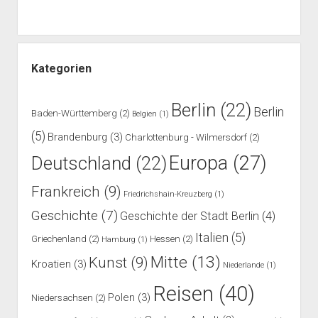
Kategorien
Berlin
(22)
Berlin
Baden-Württemberg
(2)
Belgien
(1)
(5)
Brandenburg
(3)
Charlottenburg - Wilmersdorf
(2)
Europa
(27)
Deutschland
(22)
Frankreich
(9)
Friedrichshain-Kreuzberg
(1)
Geschichte
(7)
Geschichte der Stadt Berlin
(4)
Italien
(5)
Griechenland
(2)
Hessen
(2)
Hamburg
(1)
Mitte
(13)
Kunst
(9)
Kroatien
(3)
Niederlande
(1)
Reisen
(40)
Polen
(3)
Niedersachsen
(2)