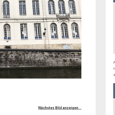
A
m
a
Nächstes Bild anzeigen...