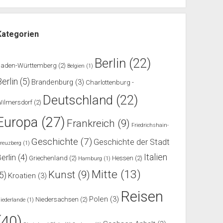
Kategorien
Berlin
(22)
Baden-Württemberg
(2)
Belgien
(1)
Berlin
(5)
Brandenburg
(3)
Charlottenburg -
Deutschland
(22)
ilmersdorf
(2)
Europa
(27)
Frankreich
(9)
Friedrichshain-
Geschichte
(7)
Geschichte der Stadt
reuzberg
(1)
Italien
erlin
(4)
Griechenland
(2)
Hessen
(2)
Hamburg
(1)
Mitte
(13)
Kunst
(9)
(5)
Kroatien
(3)
Reisen
Polen
(3)
Niedersachsen
(2)
iederlande
(1)
(40)