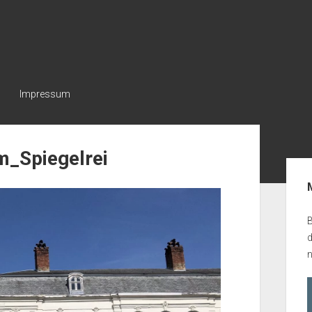
Impressum
_Spiegelrei
Seit
B
n