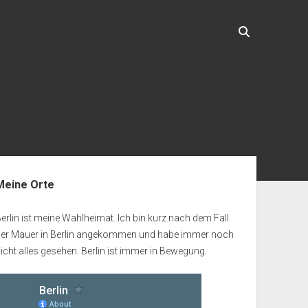
enleiste
Meine Orte
erlin ist meine Wahlheimat. Ich bin kurz nach dem Fall
der Mauer in Berlin angekommen und habe immer noch
icht alles gesehen. Berlin ist immer in Bewegung.