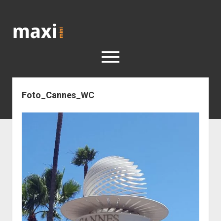
Katja
Maximini
open
menu
Foto_Cannes_WC
< work
Berlin
Reisen
Kunst
open
Geschichte
dropdown
Geschichte der Stadt Berlin
Impressum
menu