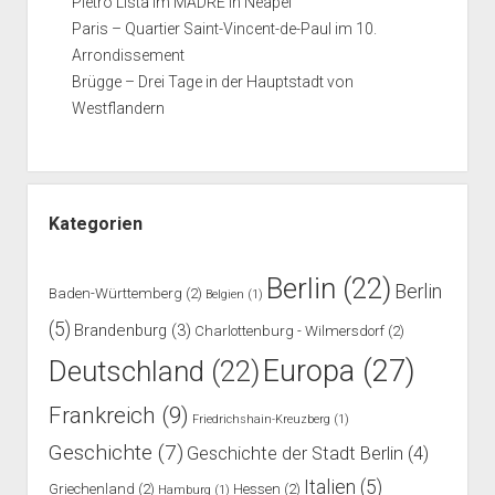
Pietro Lista im MADRE in Neapel
Paris – Quartier Saint-Vincent-de-Paul im 10.
Arrondissement
Brügge – Drei Tage in der Hauptstadt von
Westflandern
Kategorien
Berlin
(22)
Berlin
Baden-Württemberg
(2)
Belgien
(1)
(5)
Brandenburg
(3)
Charlottenburg - Wilmersdorf
(2)
Europa
(27)
Deutschland
(22)
Frankreich
(9)
Friedrichshain-Kreuzberg
(1)
Geschichte
(7)
Geschichte der Stadt Berlin
(4)
Italien
(5)
Griechenland
(2)
Hessen
(2)
Hamburg
(1)