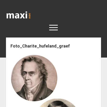
Katja
Maximini
open
menu
Foto_Charite_hufeland_graef
< work
Berlin
Reisen
Kunst
open
Geschichte
dropdown
Geschichte der Stadt Berlin
Impressum
menu