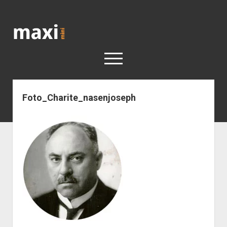
Katja
Maximini
open
menu
Foto_Charite_nasenjoseph
< work
Berlin
Reisen
Kunst
open
Geschichte
dropdown
Geschichte der Stadt Berlin
Impressum
menu