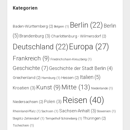
Kategorien
Berlin
(22)
Berlin
Baden-Württemberg
(2)
Belgien
(1)
(5)
Brandenburg
(3)
Charlottenburg - Wilmersdorf
(2)
Europa
(27)
Deutschland
(22)
Frankreich
(9)
Friedrichshain-Kreuzberg
(1)
Geschichte
(7)
Geschichte der Stadt Berlin
(4)
Italien
(5)
Griechenland
(2)
Hessen
(2)
Hamburg
(1)
Mitte
(13)
Kunst
(9)
Kroatien
(3)
Niederlande
(1)
Reisen
(40)
Polen
(3)
Niedersachsen
(2)
Sachsen-Anhalt
(3)
Rheinland-Pfalz
(1)
Sachsen
(1)
Slowenien
(1)
Thüringen
(2)
Steglitz-Zehlendorf
(1)
Tempelhof-Schöneberg
(1)
Tschechien
(1)