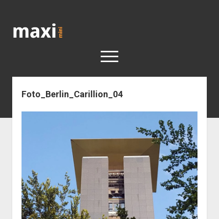
Katja
Maximini
open
menu
Foto_Berlin_Carillion_04
< work
Berlin
Reisen
Kunst
open
Geschichte
dropdown
Geschichte der Stadt Berlin
Impressum
menu