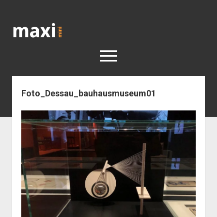
Katja
Maximini
open
menu
Foto_Dessau_bauhausmuseum01
< work
Berlin
Reisen
Kunst
open
Geschichte
dropdown
Geschichte der Stadt Berlin
Impressum
menu