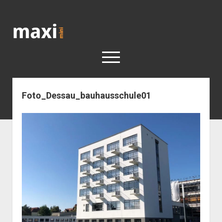
Katja
Maximini
open
menu
Foto_Dessau_bauhausschule01
< work
Berlin
Reisen
Kunst
open
Geschichte
dropdown
Geschichte der Stadt Berlin
Impressum
menu