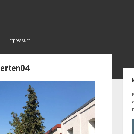
Impressum
erten04
Seit
B
n