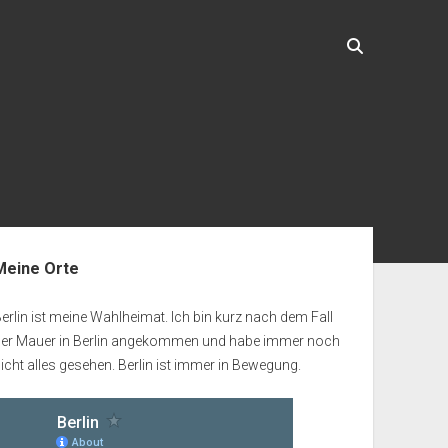
enleiste
Meine Orte
erlin ist meine Wahlheimat. Ich bin kurz nach dem Fall
der Mauer in Berlin angekommen und habe immer noch
icht alles gesehen. Berlin ist immer in Bewegung.