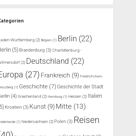
Kategorien
Berlin
(22)
Baden-Württemberg
(2)
Belgien
(1)
Berlin
(5)
Brandenburg
(3)
Charlottenburg -
Deutschland
(22)
ilmersdorf
(2)
Europa
(27)
Frankreich
(9)
Friedrichshain-
Geschichte
(7)
Geschichte der Stadt
reuzberg
(1)
Italien
erlin
(4)
Griechenland
(2)
Hessen
(2)
Hamburg
(1)
Mitte
(13)
Kunst
(9)
(5)
Kroatien
(3)
Reisen
Polen
(3)
Niedersachsen
(2)
iederlande
(1)
(40)