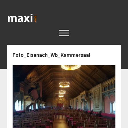
Katja
Maximini
open
menu
Foto_Eisenach_Wb_Kammersaal
< work
Berlin
Reisen
Kunst
open
Geschichte
dropdown
Geschichte der Stadt Berlin
Impressum
menu