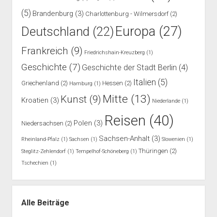
(5)
Brandenburg
(3)
Charlottenburg - Wilmersdorf
(2)
Europa
(27)
Deutschland
(22)
Frankreich
(9)
Friedrichshain-Kreuzberg
(1)
Geschichte
(7)
Geschichte der Stadt Berlin
(4)
Italien
(5)
Griechenland
(2)
Hessen
(2)
Hamburg
(1)
Mitte
(13)
Kunst
(9)
Kroatien
(3)
Niederlande
(1)
Reisen
(40)
Polen
(3)
Niedersachsen
(2)
Sachsen-Anhalt
(3)
Rheinland-Pfalz
(1)
Sachsen
(1)
Slowenien
(1)
Thüringen
(2)
Steglitz-Zehlendorf
(1)
Tempelhof-Schöneberg
(1)
Tschechien
(1)
Alle Beiträge