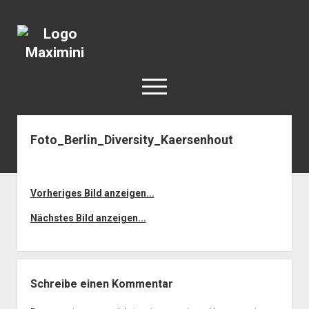
Katja
Maximini
open
menu
Foto_Berlin_Diversity_Kaersenhout
< work
Berlin
Reisen
Vorheriges Bild anzeigen...
Kunst
Nächstes Bild anzeigen...
open
Geschichte
dropdown
Geschichte der Stadt Berlin
Impressum
menu
Schreibe einen Kommentar