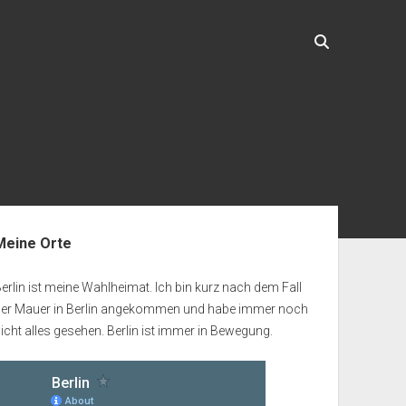
enleiste
Meine Orte
erlin ist meine Wahlheimat. Ich bin kurz nach dem Fall
der Mauer in Berlin angekommen und habe immer noch
icht alles gesehen. Berlin ist immer in Bewegung.