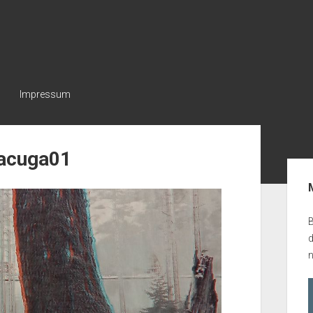
Impressum
Macuga01
Seit
B
n