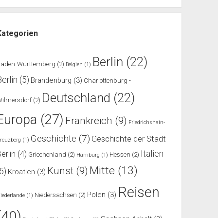
Kategorien
Berlin
(22)
Baden-Württemberg
(2)
Belgien
(1)
Berlin
(5)
Brandenburg
(3)
Charlottenburg -
Deutschland
(22)
ilmersdorf
(2)
Europa
(27)
Frankreich
(9)
Friedrichshain-
Geschichte
(7)
Geschichte der Stadt
reuzberg
(1)
Italien
erlin
(4)
Griechenland
(2)
Hessen
(2)
Hamburg
(1)
Mitte
(13)
Kunst
(9)
(5)
Kroatien
(3)
Reisen
Polen
(3)
Niedersachsen
(2)
iederlande
(1)
(40)