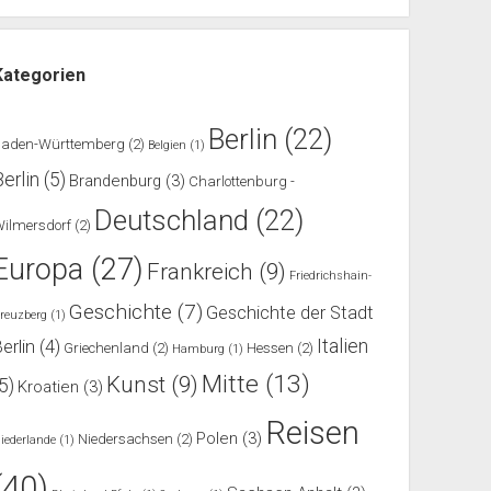
Kategorien
Berlin
(22)
Baden-Württemberg
(2)
Belgien
(1)
Berlin
(5)
Brandenburg
(3)
Charlottenburg -
Deutschland
(22)
ilmersdorf
(2)
Europa
(27)
Frankreich
(9)
Friedrichshain-
Geschichte
(7)
Geschichte der Stadt
reuzberg
(1)
Italien
erlin
(4)
Griechenland
(2)
Hessen
(2)
Hamburg
(1)
Mitte
(13)
Kunst
(9)
(5)
Kroatien
(3)
Reisen
Polen
(3)
Niedersachsen
(2)
iederlande
(1)
(40)