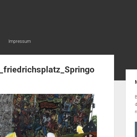
Impressum
friedrichsplatz_Springo
Seit
B
n