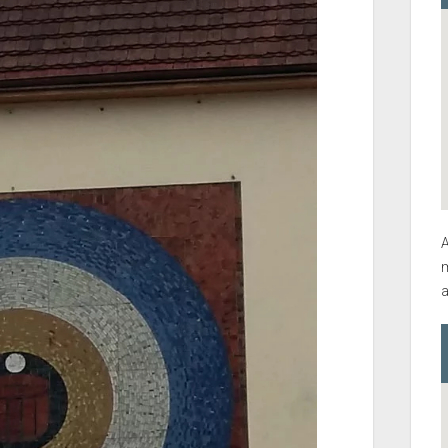
A
m
a