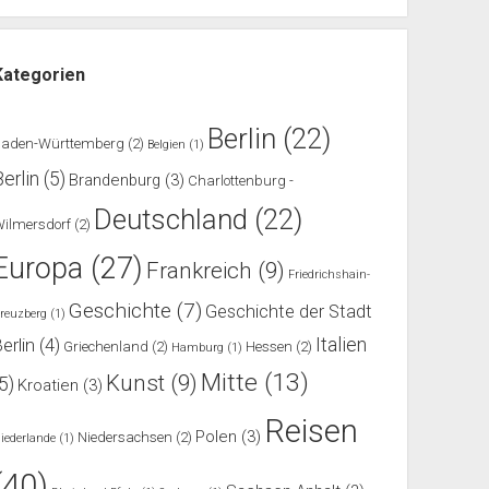
Kategorien
Berlin
(22)
Baden-Württemberg
(2)
Belgien
(1)
Berlin
(5)
Brandenburg
(3)
Charlottenburg -
Deutschland
(22)
ilmersdorf
(2)
Europa
(27)
Frankreich
(9)
Friedrichshain-
Geschichte
(7)
Geschichte der Stadt
reuzberg
(1)
Italien
erlin
(4)
Griechenland
(2)
Hessen
(2)
Hamburg
(1)
Mitte
(13)
Kunst
(9)
(5)
Kroatien
(3)
Reisen
Polen
(3)
Niedersachsen
(2)
iederlande
(1)
(40)