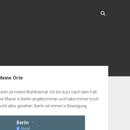
enleiste
Meine Orte
erlin ist meine Wahlheimat. Ich bin kurz nach dem Fall
der Mauer in Berlin angekommen und habe immer noch
icht alles gesehen. Berlin ist immer in Bewegung.