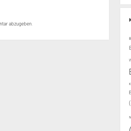
ntar abzugeben.
W
K
B
N