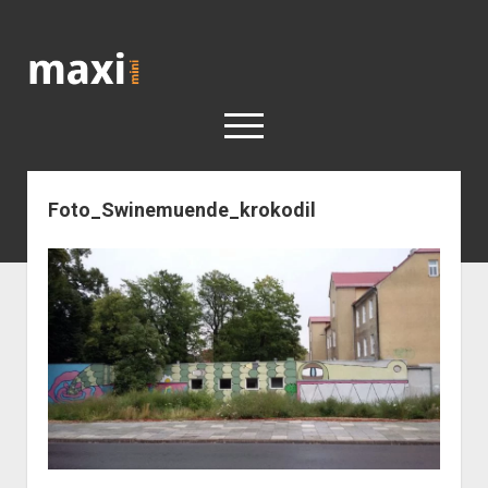
Katja
Maximini
open
menu
Foto_Swinemuende_krokodil
< work
Berlin
Reisen
Kunst
open
Geschichte
dropdown
Geschichte der Stadt Berlin
Impressum
menu