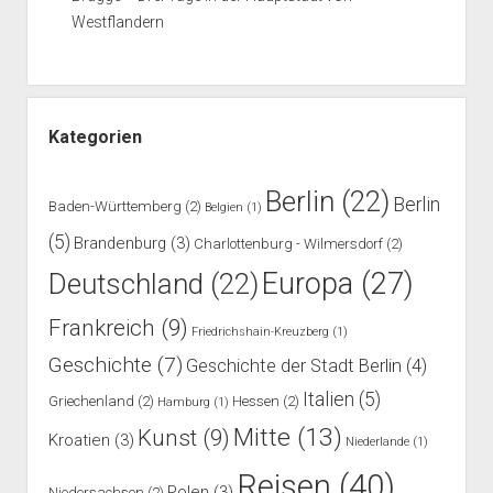
Westflandern
Kategorien
Berlin
(22)
Berlin
Baden-Württemberg
(2)
Belgien
(1)
(5)
Brandenburg
(3)
Charlottenburg - Wilmersdorf
(2)
Europa
(27)
Deutschland
(22)
Frankreich
(9)
Friedrichshain-Kreuzberg
(1)
Geschichte
(7)
Geschichte der Stadt Berlin
(4)
Italien
(5)
Griechenland
(2)
Hessen
(2)
Hamburg
(1)
Mitte
(13)
Kunst
(9)
Kroatien
(3)
Niederlande
(1)
Reisen
(40)
Polen
(3)
Niedersachsen
(2)