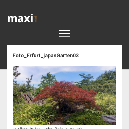
Katja
Maximini
open
menu
Foto_Erfurt_japanGarten03
< work
Berlin
Reisen
Kunst
open
Geschichte
dropdown
Geschichte der Stadt Berlin
Impressum
menu
roter Baum im japanischen Garten im egapark