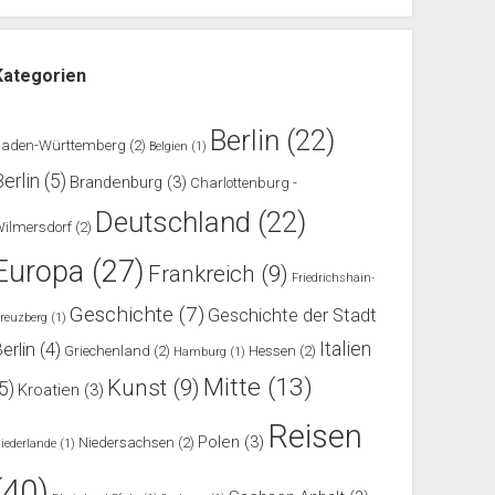
Kategorien
Berlin
(22)
Baden-Württemberg
(2)
Belgien
(1)
Berlin
(5)
Brandenburg
(3)
Charlottenburg -
Deutschland
(22)
ilmersdorf
(2)
Europa
(27)
Frankreich
(9)
Friedrichshain-
Geschichte
(7)
Geschichte der Stadt
reuzberg
(1)
Italien
erlin
(4)
Griechenland
(2)
Hessen
(2)
Hamburg
(1)
Mitte
(13)
Kunst
(9)
(5)
Kroatien
(3)
Reisen
Polen
(3)
Niedersachsen
(2)
iederlande
(1)
(40)