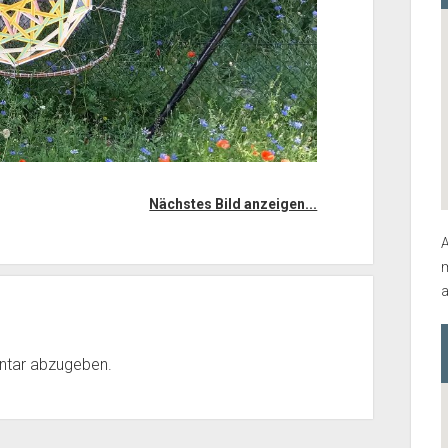
Nächstes Bild anzeigen...
A
m
a
ntar abzugeben.