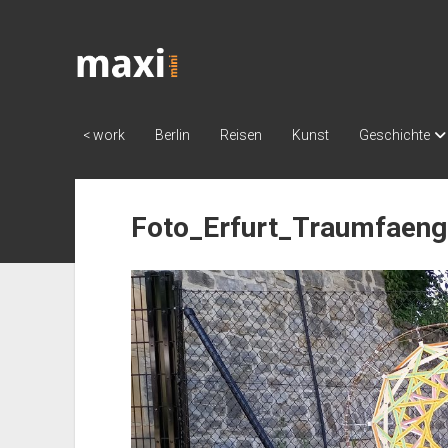
Katja
Maximini
< work
Berlin
Reisen
Kunst
Geschichte
Foto_Erfurt_Traumfaeng