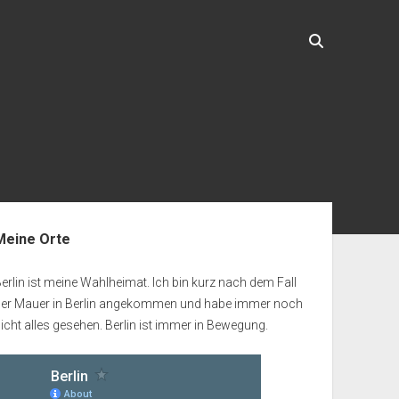
enleiste
Meine Orte
erlin ist meine Wahlheimat. Ich bin kurz nach dem Fall
der Mauer in Berlin angekommen und habe immer noch
icht alles gesehen. Berlin ist immer in Bewegung.