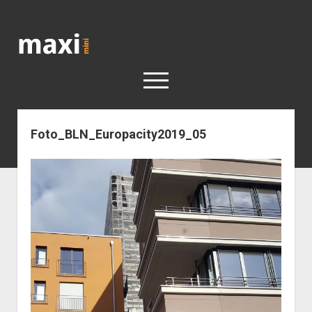
Katja
Maximini
open
menu
Foto_BLN_Europacity2019_05
< work
Berlin
Reisen
Kunst
open
Geschichte
dropdown
Geschichte der Stadt Berlin
Impressum
menu