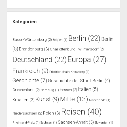
Kategorien
Berlin
(22)
Berlin
Baden-Württemberg
(2)
Belgien
(1)
(5)
Brandenburg
(3)
Charlottenburg - Wilmersdorf
(2)
Europa
(27)
Deutschland
(22)
Frankreich
(9)
Friedrichshain-Kreuzberg
(1)
Geschichte
(7)
Geschichte der Stadt Berlin
(4)
Italien
(5)
Griechenland
(2)
Hessen
(2)
Hamburg
(1)
Mitte
(13)
Kunst
(9)
Kroatien
(3)
Niederlande
(1)
Reisen
(40)
Polen
(3)
Niedersachsen
(2)
Sachsen-Anhalt
(3)
Rheinland-Pfalz
(1)
Sachsen
(1)
Slowenien
(1)