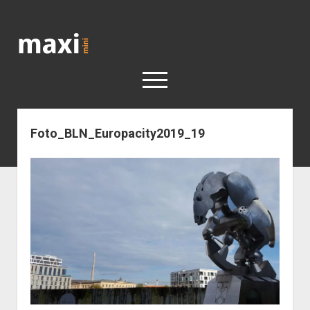
Katja
Maximini
open
menu
Foto_BLN_Europacity2019_19
< work
Berlin
Reisen
Kunst
open
Geschichte
dropdown
Geschichte der Stadt Berlin
Impressum
menu