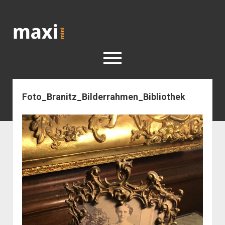
Katja
Maximini
open
menu
Foto_Branitz_Bilderrahmen_Bibliothek
< work
Berlin
Reisen
Kunst
open
Geschichte
dropdown
Geschichte der Stadt Berlin
Impressum
menu