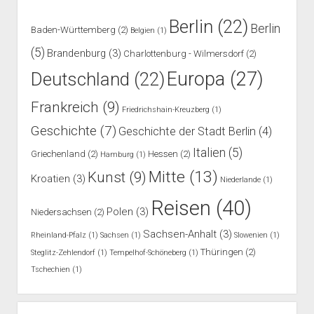
Berlin
(22)
Berlin
Baden-Württemberg
(2)
Belgien
(1)
(5)
Brandenburg
(3)
Charlottenburg - Wilmersdorf
(2)
Europa
(27)
Deutschland
(22)
Frankreich
(9)
Friedrichshain-Kreuzberg
(1)
Geschichte
(7)
Geschichte der Stadt Berlin
(4)
Italien
(5)
Griechenland
(2)
Hessen
(2)
Hamburg
(1)
Mitte
(13)
Kunst
(9)
Kroatien
(3)
Niederlande
(1)
Reisen
(40)
Polen
(3)
Niedersachsen
(2)
Sachsen-Anhalt
(3)
Rheinland-Pfalz
(1)
Sachsen
(1)
Slowenien
(1)
Thüringen
(2)
Steglitz-Zehlendorf
(1)
Tempelhof-Schöneberg
(1)
Tschechien
(1)