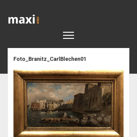
Katja
Maximini
open
menu
Foto_Branitz_CarlBlechen01
< work
Berlin
Reisen
Kunst
open
Geschichte
dropdown
Geschichte der Stadt Berlin
Impressum
menu