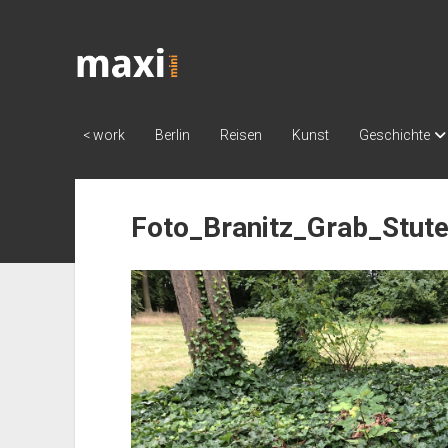
Katja
Maximini
< work
Berlin
Reisen
Kunst
Geschichte
Foto_Branitz_Grab_Stut