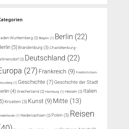
Kategorien
Berlin
(22)
Baden-Württemberg
(2)
Belgien
(1)
Berlin
(5)
Brandenburg
(3)
Charlottenburg -
Deutschland
(22)
ilmersdorf
(2)
Europa
(27)
Frankreich
(9)
Friedrichshain-
Geschichte
(7)
Geschichte der Stadt
reuzberg
(1)
Italien
erlin
(4)
Griechenland
(2)
Hessen
(2)
Hamburg
(1)
Mitte
(13)
Kunst
(9)
(5)
Kroatien
(3)
Reisen
Polen
(3)
Niedersachsen
(2)
iederlande
(1)
(40)