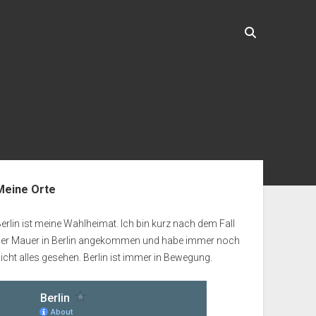
enleiste
Meine Orte
erlin ist meine Wahlheimat. Ich bin kurz nach dem Fall
der Mauer in Berlin angekommen und habe immer noch
icht alles gesehen. Berlin ist immer in Bewegung.