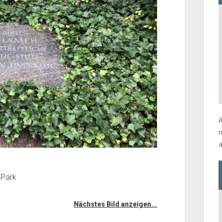
A
m
a
 Park
Nächstes Bild anzeigen...