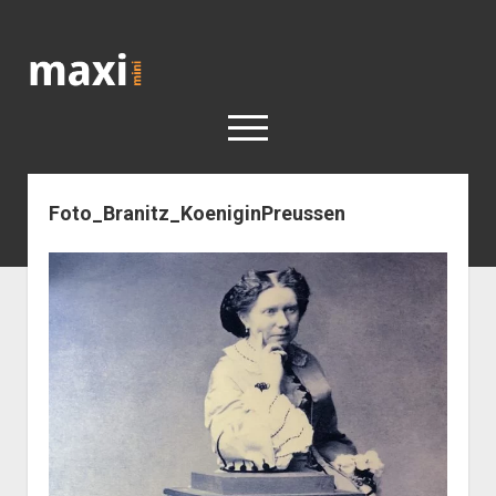
Katja
Maximini
open
menu
Foto_Branitz_KoeniginPreussen
< work
Berlin
Reisen
Kunst
open
Geschichte
dropdown
Geschichte der Stadt Berlin
Impressum
menu