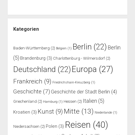
Kategorien
Berlin
(22)
Berlin
Baden-Württemberg
(2)
Belgien
(1)
(5)
Brandenburg
(3)
Charlottenburg - Wilmersdorf
(2)
Europa
(27)
Deutschland
(22)
Frankreich
(9)
Friedrichshain-Kreuzberg
(1)
Geschichte
(7)
Geschichte der Stadt Berlin
(4)
Italien
(5)
Griechenland
(2)
Hessen
(2)
Hamburg
(1)
Mitte
(13)
Kunst
(9)
Kroatien
(3)
Niederlande
(1)
Reisen
(40)
Polen
(3)
Niedersachsen
(2)