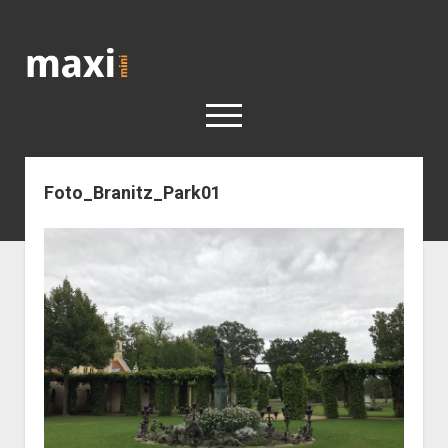
Katja
Maximini
open
menu
Foto_Branitz_Park01
< work
Berlin
Reisen
Kunst
open
Geschichte
dropdown
Geschichte der Stadt Berlin
Impressum
menu