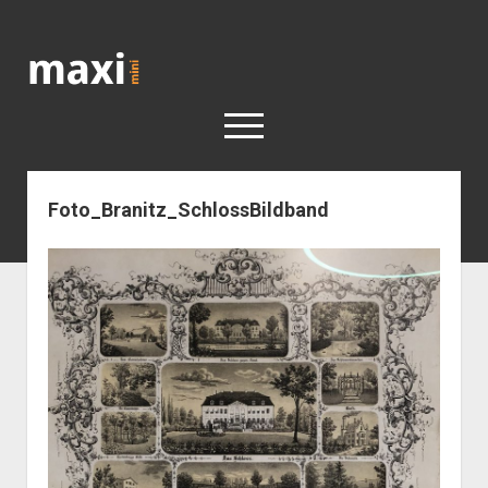
Katja
Maximini
open
menu
Foto_Branitz_SchlossBildband
< work
Berlin
Reisen
Kunst
open
Geschichte
dropdown
Geschichte der Stadt Berlin
Impressum
menu