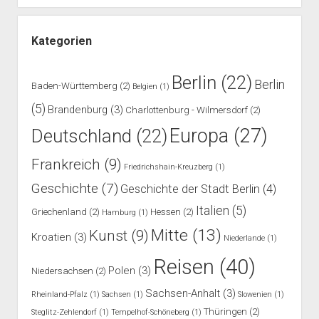
Kategorien
Berlin
(22)
Berlin
Baden-Württemberg
(2)
Belgien
(1)
(5)
Brandenburg
(3)
Charlottenburg - Wilmersdorf
(2)
Europa
(27)
Deutschland
(22)
Frankreich
(9)
Friedrichshain-Kreuzberg
(1)
Geschichte
(7)
Geschichte der Stadt Berlin
(4)
Italien
(5)
Griechenland
(2)
Hessen
(2)
Hamburg
(1)
Mitte
(13)
Kunst
(9)
Kroatien
(3)
Niederlande
(1)
Reisen
(40)
Polen
(3)
Niedersachsen
(2)
Sachsen-Anhalt
(3)
Rheinland-Pfalz
(1)
Sachsen
(1)
Slowenien
(1)
Thüringen
(2)
Steglitz-Zehlendorf
(1)
Tempelhof-Schöneberg
(1)