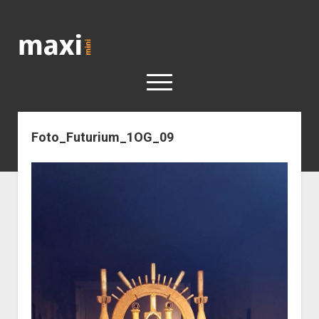
Katja
Maximini
open
menu
Foto_Futurium_1OG_09
< work
Berlin
Reisen
Kunst
open
Geschichte
dropdown
Geschichte der Stadt Berlin
Impressum
menu