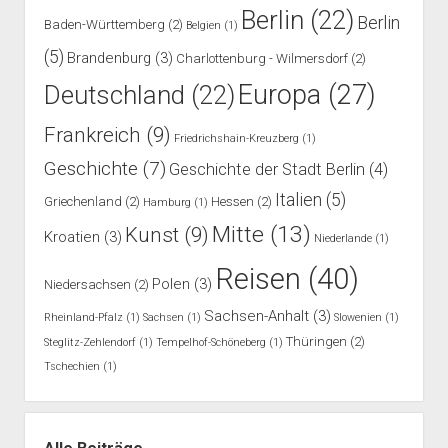
Berlin
(22)
Berlin
Baden-Württemberg
(2)
Belgien
(1)
(5)
Brandenburg
(3)
Charlottenburg - Wilmersdorf
(2)
Europa
(27)
Deutschland
(22)
Frankreich
(9)
Friedrichshain-Kreuzberg
(1)
Geschichte
(7)
Geschichte der Stadt Berlin
(4)
Italien
(5)
Griechenland
(2)
Hessen
(2)
Hamburg
(1)
Mitte
(13)
Kunst
(9)
Kroatien
(3)
Niederlande
(1)
Reisen
(40)
Polen
(3)
Niedersachsen
(2)
Sachsen-Anhalt
(3)
Rheinland-Pfalz
(1)
Sachsen
(1)
Slowenien
(1)
Thüringen
(2)
Steglitz-Zehlendorf
(1)
Tempelhof-Schöneberg
(1)
Tschechien
(1)