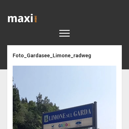
Katja
Maximini
open
menu
Foto_Gardasee_Limone_radweg
< work
Berlin
Reisen
Kunst
open
Geschichte
dropdown
Geschichte der Stadt Berlin
Impressum
menu