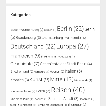
Kategorien
Berlin
(22)
Berlin
Baden-Württemberg
(2)
Belgien
(1)
(5)
Brandenburg
(3)
Charlottenburg - Wilmersdorf
(2)
Europa
(27)
Deutschland
(22)
Frankreich
(9)
Friedrichshain-Kreuzberg
(1)
Geschichte
(7)
Geschichte der Stadt Berlin
(4)
Italien
(5)
Griechenland
(2)
Hessen
(2)
Hamburg
(1)
Mitte
(13)
Kunst
(9)
Kroatien
(3)
Niederlande
(1)
Reisen
(40)
Polen
(3)
Niedersachsen
(2)
Sachsen-Anhalt
(3)
Rheinland-Pfalz
(1)
Sachsen
(1)
Slowenien
(1)
Thüringen
(2)
Steglitz-Zehlendorf
(1)
Tempelhof-Schöneberg
(1)