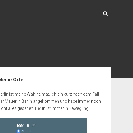
enleiste
Meine Orte
erlin ist meine Wahlheimat. Ich bin kurz nach dem Fall
der Mauer in Berlin angekommen und habe immer noch
icht alles gesehen. Berlin ist immer in Bewegung.