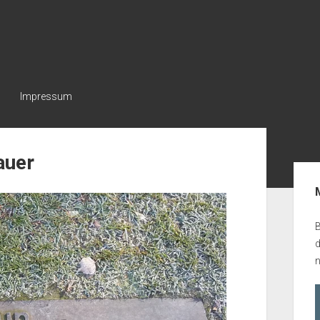
Impressum
auer
Seit
B
n