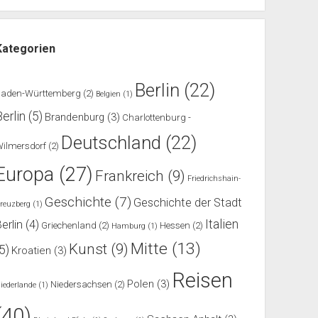
Kategorien
Berlin
(22)
Baden-Württemberg
(2)
Belgien
(1)
Berlin
(5)
Brandenburg
(3)
Charlottenburg -
Deutschland
(22)
ilmersdorf
(2)
Europa
(27)
Frankreich
(9)
Friedrichshain-
Geschichte
(7)
Geschichte der Stadt
reuzberg
(1)
Italien
erlin
(4)
Griechenland
(2)
Hessen
(2)
Hamburg
(1)
Mitte
(13)
Kunst
(9)
(5)
Kroatien
(3)
Reisen
Polen
(3)
Niedersachsen
(2)
iederlande
(1)
(40)