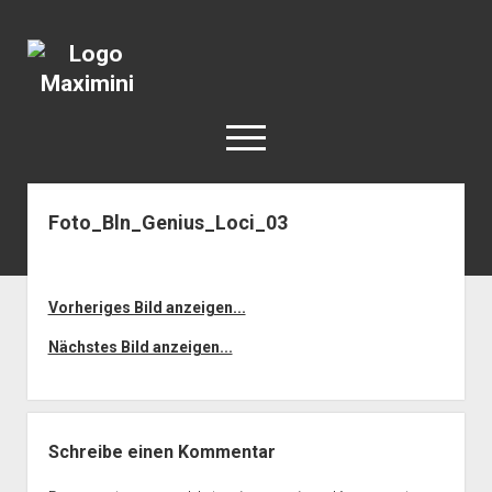
Katja
Maximini
open
menu
Foto_Bln_Genius_Loci_03
< work
Berlin
Reisen
Vorheriges Bild anzeigen...
Kunst
Nächstes Bild anzeigen...
open
Geschichte
dropdown
Geschichte der Stadt Berlin
Impressum
menu
Schreibe einen Kommentar