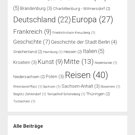
(5)
Brandenburg
(3)
Charlottenburg - Wilmersdorf
(2)
Europa
(27)
Deutschland
(22)
Frankreich
(9)
Friedrichshain-Kreuzberg
(1)
Geschichte
(7)
Geschichte der Stadt Berlin
(4)
Italien
(5)
Griechenland
(2)
Hessen
(2)
Hamburg
(1)
Mitte
(13)
Kunst
(9)
Kroatien
(3)
Niederlande
(1)
Reisen
(40)
Polen
(3)
Niedersachsen
(2)
Sachsen-Anhalt
(3)
Rheinland-Pfalz
(1)
Sachsen
(1)
Slowenien
(1)
Thüringen
(2)
Steglitz-Zehlendorf
(1)
Tempelhof-Schöneberg
(1)
Tschechien
(1)
Alle Beiträge