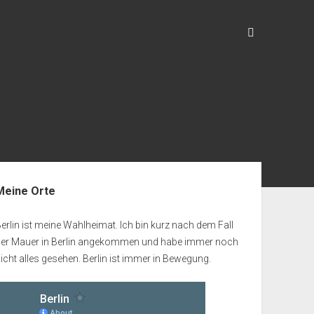
enleiste
Meine Orte
erlin ist meine Wahlheimat. Ich bin kurz nach dem Fall
der Mauer in Berlin angekommen und habe immer noch
icht alles gesehen. Berlin ist immer in Bewegung.