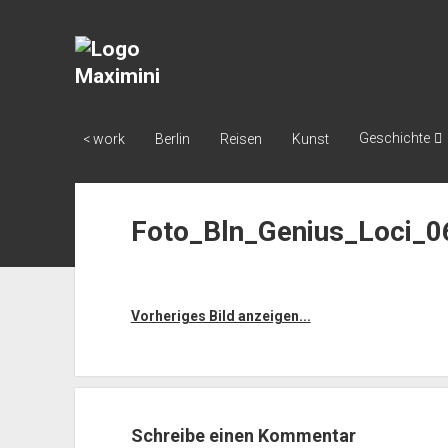
Katja
Maximini
Geschichte
< work
Berlin
Reisen
Kunst
Foto_Bln_Genius_Loci_0
Vorheriges Bild anzeigen...
Schreibe einen Kommentar