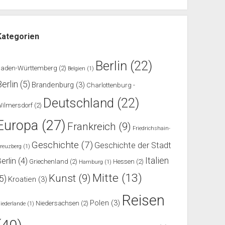
Kategorien
Berlin
(22)
Baden-Württemberg
(2)
Belgien
(1)
Berlin
(5)
Brandenburg
(3)
Charlottenburg -
Deutschland
(22)
ilmersdorf
(2)
Europa
(27)
Frankreich
(9)
Friedrichshain-
Geschichte
(7)
Geschichte der Stadt
reuzberg
(1)
Italien
erlin
(4)
Griechenland
(2)
Hessen
(2)
Hamburg
(1)
Mitte
(13)
Kunst
(9)
(5)
Kroatien
(3)
Reisen
Polen
(3)
Niedersachsen
(2)
iederlande
(1)