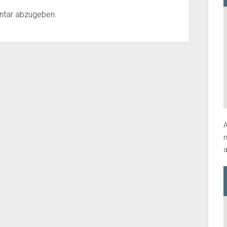
ntar abzugeben.
A
m
a