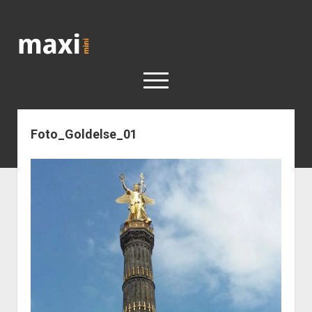
Katja
Maximini
open
menu
Foto_Goldelse_01
< work
Berlin
Reisen
Kunst
open
Geschichte
dropdown
Geschichte der Stadt Berlin
Impressum
menu