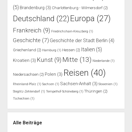
(5)
Brandenburg
(3)
Charlottenburg - Wilmersdorf
(2)
Europa
(27)
Deutschland
(22)
Frankreich
(9)
Friedrichshain-Kreuzberg
(1)
Geschichte
(7)
Geschichte der Stadt Berlin
(4)
Italien
(5)
Griechenland
(2)
Hessen
(2)
Hamburg
(1)
Mitte
(13)
Kunst
(9)
Kroatien
(3)
Niederlande
(1)
Reisen
(40)
Polen
(3)
Niedersachsen
(2)
Sachsen-Anhalt
(3)
Rheinland-Pfalz
(1)
Sachsen
(1)
Slowenien
(1)
Thüringen
(2)
Steglitz-Zehlendorf
(1)
Tempelhof-Schöneberg
(1)
Tschechien
(1)
Alle Beiträge