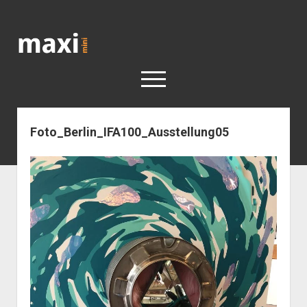
Katja
Maximini
open
menu
Foto_Berlin_IFA100_Ausstellung05
< work
Berlin
Reisen
Kunst
open
Geschichte
dropdown
Geschichte der Stadt Berlin
Impressum
menu