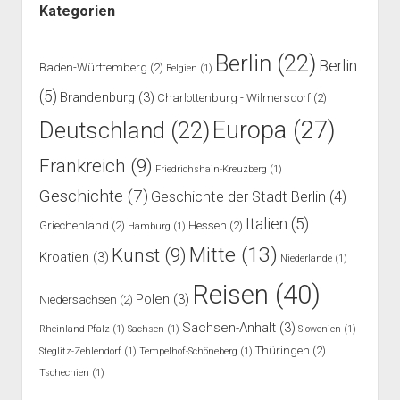
Kategorien
Berlin
(22)
Berlin
Baden-Württemberg
(2)
Belgien
(1)
(5)
Brandenburg
(3)
Charlottenburg - Wilmersdorf
(2)
Europa
(27)
Deutschland
(22)
Frankreich
(9)
Friedrichshain-Kreuzberg
(1)
Geschichte
(7)
Geschichte der Stadt Berlin
(4)
Italien
(5)
Griechenland
(2)
Hessen
(2)
Hamburg
(1)
Mitte
(13)
Kunst
(9)
Kroatien
(3)
Niederlande
(1)
Reisen
(40)
Polen
(3)
Niedersachsen
(2)
Sachsen-Anhalt
(3)
Rheinland-Pfalz
(1)
Sachsen
(1)
Slowenien
(1)
Thüringen
(2)
Steglitz-Zehlendorf
(1)
Tempelhof-Schöneberg
(1)
Tschechien
(1)