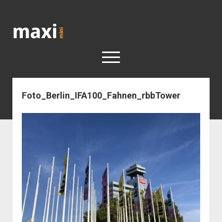
Katja
Maximini
open
menu
Foto_Berlin_IFA100_Fahnen_rbbTower
< work
Berlin
Reisen
Kunst
open
Geschichte
dropdown
Geschichte der Stadt Berlin
Impressum
menu