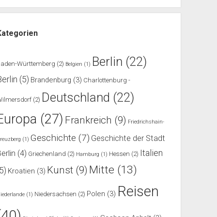
Kategorien
Berlin
(22)
Baden-Württemberg
(2)
Belgien
(1)
Berlin
(5)
Brandenburg
(3)
Charlottenburg -
Deutschland
(22)
ilmersdorf
(2)
Europa
(27)
Frankreich
(9)
Friedrichshain-
Geschichte
(7)
Geschichte der Stadt
reuzberg
(1)
Italien
erlin
(4)
Griechenland
(2)
Hessen
(2)
Hamburg
(1)
Mitte
(13)
Kunst
(9)
(5)
Kroatien
(3)
Reisen
Polen
(3)
Niedersachsen
(2)
iederlande
(1)
(40)