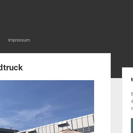
Impressum
dtruck
Seit
B
n