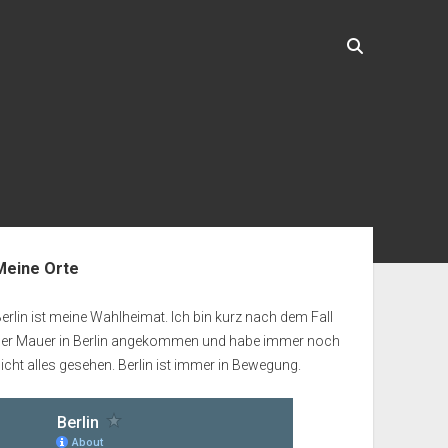
enleiste
Meine Orte
erlin ist meine Wahlheimat. Ich bin kurz nach dem Fall
der Mauer in Berlin angekommen und habe immer noch
icht alles gesehen. Berlin ist immer in Bewegung.