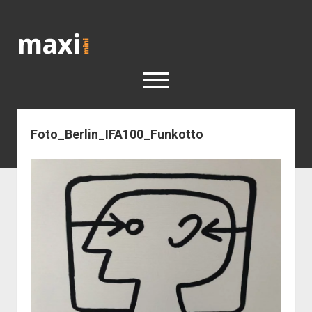
Katja
Maximini
open
menu
Foto_Berlin_IFA100_Funkotto
< work
Berlin
Reisen
Kunst
open
Geschichte
dropdown
Geschichte der Stadt Berlin
Impressum
menu