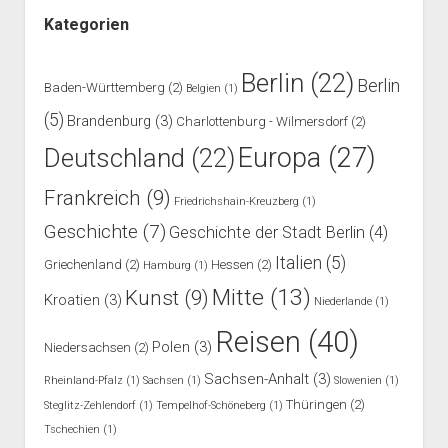
Kategorien
Berlin
(22)
Berlin
Baden-Württemberg
(2)
Belgien
(1)
(5)
Brandenburg
(3)
Charlottenburg - Wilmersdorf
(2)
Europa
(27)
Deutschland
(22)
Frankreich
(9)
Friedrichshain-Kreuzberg
(1)
Geschichte
(7)
Geschichte der Stadt Berlin
(4)
Italien
(5)
Griechenland
(2)
Hessen
(2)
Hamburg
(1)
Mitte
(13)
Kunst
(9)
Kroatien
(3)
Niederlande
(1)
Reisen
(40)
Polen
(3)
Niedersachsen
(2)
Sachsen-Anhalt
(3)
Rheinland-Pfalz
(1)
Sachsen
(1)
Slowenien
(1)
Thüringen
(2)
Steglitz-Zehlendorf
(1)
Tempelhof-Schöneberg
(1)
Tschechien
(1)